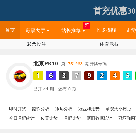
首充优惠30
首页
长龙提醒
走势
彩票大厅
站长推荐
彩票投注
体育竞技
北京PK10
第
751963
期开奖号码
已开
44
期，还有
0
期
即时开奖
路珠分析
冷热分析
冠亚和走势
单双大小历史
今日号码统计
位置走势
号码走势
两面数据统计
冠亚和两