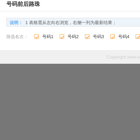
号码前后路珠
说明：
1 表格需从左向右浏览，右侧一列为最新结果；
2 当长龙中断时，则另起一列显示结果；
筛选名次：
号码1
号码2
号码3
号码4
3 “前”表示号码开出在前5名，“后”表示号码开出在后5名
1
2
3
4
5
Copyright
www.s