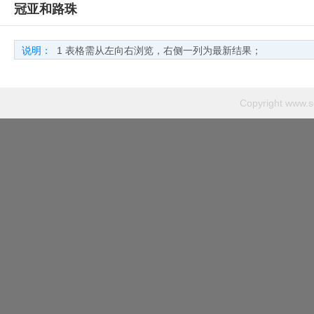
冠亚和路珠
说明：
1 表格需从左向右浏览，右侧一列为最新结果；
2 当长龙中断时，则另起一列显示结果；
3 冠亚和单双：“冠亚和值”爲单视为投注“单”的注单视为中奖
Copyright
www.s
4 冠亚和大小：“冠亚和值”大于11时投注“大”的注单视为中奖
5 “冠亚和值”可能出现的结果爲3～19， 投中对应“冠亚和值