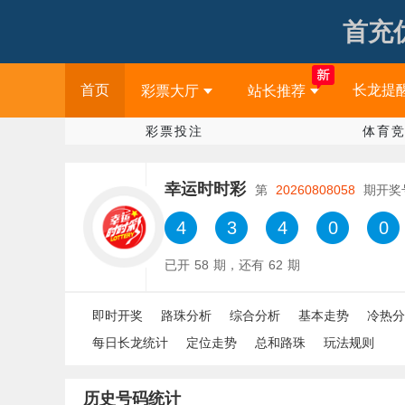
首充优
首页
长龙提
彩票大厅
站长推荐
彩票投注
体育
幸运时时彩
第
20260808058
期开奖
4
3
4
0
0
已开
58
期，还有
62
期
即时开奖
路珠分析
综合分析
基本走势
冷热分
每日长龙统计
定位走势
总和路珠
玩法规则
历史号码统计