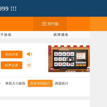
 !!!
简约版
电子游戏
棋牌捕鱼
关闭声音
铃声设置
势
单双大小路珠
历史号码统计
两面统计