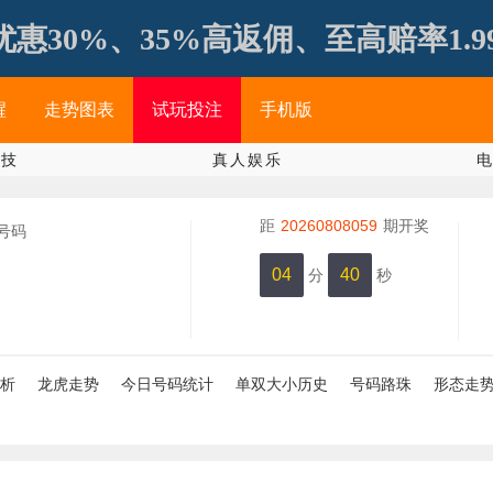
惠30%、35%高返佣、至高赔率1.9999
醒
走势图表
试玩投注
手机版
竞技
真人娱乐
距
20260808059
期开奖
号码
04
39
分
秒
仅有
析
龙虎走势
今日号码统计
单双大小历史
号码路珠
形态走