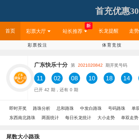
首充优惠30
首页
长龙提醒
走势
彩票大厅
站长推荐
彩票投注
体育竞技
广东快乐十分
第
2021020842
期开奖号码
11
02
08
10
18
14
已开
42
期，还有
0
期
即时开奖
路珠分析
总和路珠
中发白路珠
号码路珠
单
东西南北路珠
两面统计
每日长龙统计
大小走势
单双走势
尾数大小路珠