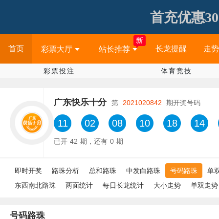
首充优惠30
首页
长龙提醒
走势
彩票大厅
站长推荐
彩票投注
体育竞技
广东快乐十分
第
2021020842
期开奖号码
11
02
08
10
18
14
已开
42
期，还有
0
期
即时开奖
路珠分析
总和路珠
中发白路珠
号码路珠
单
东西南北路珠
两面统计
每日长龙统计
大小走势
单双走势
号码路珠