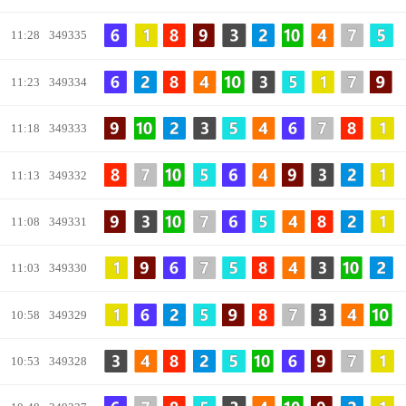
11:28
349335
11:23
349334
11:18
349333
11:13
349332
11:08
349331
11:03
349330
10:58
349329
10:53
349328