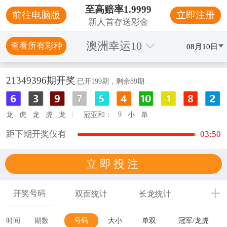
至高赔率1.9999
前往电脑版
立即注册
新人首存送彩金
澳洲幸运10
查看所有彩种
08月10日
21349396
期开奖
已开
199
期，剩余
89
期
|
9
龙
虎
龙
虎
龙
冠亚和：
小
单
距下期开奖仅有
03
:
49
立即投注
开奖号码
双面统计
长龙统计
号码
号码
大小
单双
冠军/龙虎
时间
期数