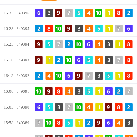
双面统计
长龙统计
号码分布
16:33
349396
号码走势
路珠分析
号码前后路珠
16:28
349395
16:23
349394
冷热分析
冠亚和路珠
冠亚和走势
16:18
349393
单双大小历史
龙虎统计
龙虎路珠
16:13
349392
号码规律统计
今日号码统计
位置走势
16:08
349391
16:03
349390
冠亚和两面历史
单双大小路珠
15:58
349389