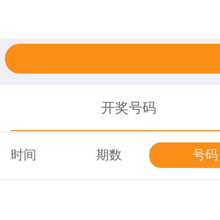
距下期开奖仅有
开奖号码
时间
期数
号码
双面统计
长龙统