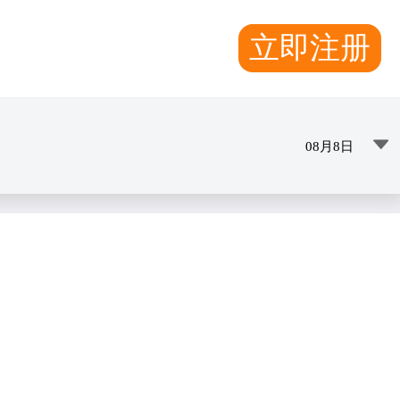
立即注册
08月8日