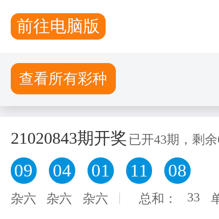
前往电脑版
查看所有彩种
21020843
期开奖
已开
43
期，剩余
09
04
01
11
08
|
33
杂六
杂六
杂六
总和：